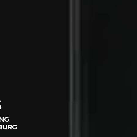
S
ING
BURG